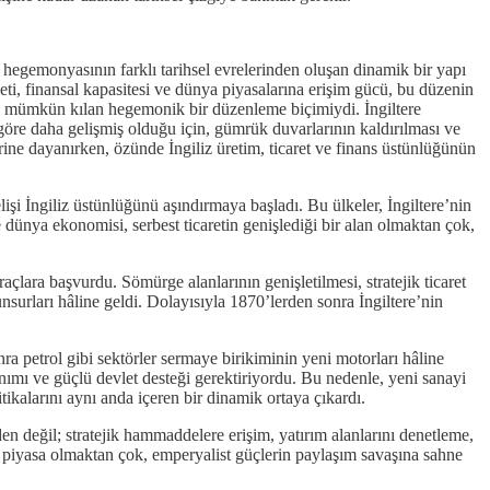
iz hegemonyasının farklı tarihsel evrelerinden oluşan dinamik bir yapı
eti, finansal kapasitesi ve dünya piyasalarına erişim gücü, bu düzenin
ini mümkün kılan hegemonik bir düzenleme biçimiydi. İngiltere
e göre daha gelişmiş olduğu için, gümrük duvarlarının kaldırılması ve
erine dayanırken, özünde İngiliz üretim, ticaret ve finans üstünlüğünün
 İngiliz üstünlüğünü aşındırmaya başladı. Bu ülkeler, İngiltere’nin
e dünya ekonomisi, serbest ticaretin genişlediği bir alan olmaktan çok,
açlara başvurdu. Sömürge alanlarının genişletilmesi, stratejik ticaret
nsurları hâline geldi. Dolayısıyla 1870’lerden sonra İngiltere’nin
a petrol gibi sektörler sermaye birikiminin yeni motorları hâline
anımı ve güçlü devlet desteği gerektiriyordu. Bu nedenle, yeni sanayi
tikalarını aynı anda içeren bir dinamik ortaya çıkardı.
n değil; stratejik hammaddelere erişim, yatırım alanlarını denetleme,
r piyasa olmaktan çok, emperyalist güçlerin paylaşım savaşına sahne