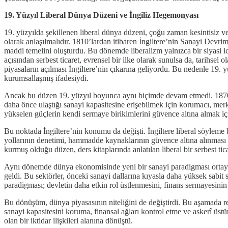
19. Yüzyıl Liberal Dünya Düzeni ve İngiliz Hegemonyası
19. yüzyılda şekillenen liberal dünya düzeni, çoğu zaman kesintisiz ve 
olarak anlaşılmalıdır. 1810’lardan itibaren İngiltere’nin Sanayi Devri
maddi temelini oluşturdu. Bu dönemde liberalizm yalnızca bir siyasi 
açısından serbest ticaret, evrensel bir ilke olarak sunulsa da, tarihse
piyasaların açılması İngiltere’nin çıkarına geliyordu. Bu nedenle 19. y
kurumsallaşmış ifadesiydi.
Ancak bu düzen 19. yüzyıl boyunca aynı biçimde devam etmedi. 1870’l
daha önce ulaştığı sanayi kapasitesine erişebilmek için korumacı, merka
yükselen güçlerin kendi sermaye birikimlerini güvence altına almak içi
Bu noktada İngiltere’nin konumu da değişti. İngiltere liberal söyleme b
yollarının denetimi, hammadde kaynaklarının güvence altına alınması ve
kurmuş olduğu düzen, ders kitaplarında anlatılan liberal bir serbest t
Aynı dönemde dünya ekonomisinde yeni bir sanayi paradigması ortaya çı
geldi. Bu sektörler, önceki sanayi dallarına kıyasla daha yüksek sabit
paradigması; devletin daha etkin rol üstlenmesini, finans sermayesinin 
Bu dönüşüm, dünya piyasasının niteliğini de değiştirdi. Bu aşamada re
sanayi kapasitesini koruma, finansal ağları kontrol etme ve askerî ü
olan bir iktidar ilişkileri alanına dönüştü.