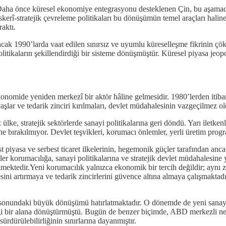
aha önce küresel ekonomiye entegrasyonu desteklenen Çin, bu aşamadan 
skerî-stratejik çevreleme politikaları bu dönüşümün temel araçları haline
aktı.
ak 1990’larda vaat edilen sınırsız ve uyumlu küreselleşme fikrinin çök
tikaların şekillendirdiği bir sisteme dönüşmüştür. Küresel piyasa jeopoli
ekonomide yeniden merkezî bir aktör hâline gelmesidir. 1980’lerden itib
vaşlar ve tedarik zinciri kırılmaları, devlet müdahalesinin vazgeçilmez 
, stratejik sektörlerde sanayi politikalarına geri döndü. Yarı iletkenler
e bırakılmıyor. Devlet teşvikleri, korumacı önlemler, yerli üretim program
 piyasa ve serbest ticaret ilkelerinin, hegemonik güçler tarafından an
er korumacılığa, sanayi politikalarına ve stratejik devlet müdahalesine
ektedir.Yeni korumacılık yalnızca ekonomik bir tercih değildir; aynı zama
ini artırmaya ve tedarik zincirlerini güvence altına almaya çalışmaktadı
 sonundaki büyük dönüşümü hatırlatmaktadır. O dönemde de yeni sanayi g
iği bir alana dönüştürmüştü. Bugün de benzer biçimde, ABD merkezli neo
ürdürülebilirliğinin sınırlarına dayanmıştır.