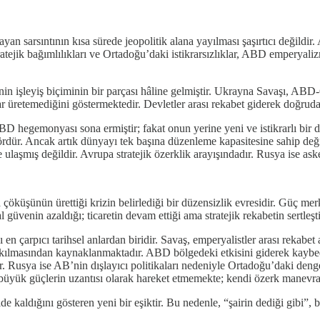
 sarsıntının kısa sürede jeopolitik alana yayılması şaşırtıcı değildir
atejik bağımlılıkları ve Ortadoğu’daki istikrarsızlıklar, ABD emperyali
n işleyiş biçiminin bir parçası hâline gelmiştir. Ukrayna Savaşı, ABD-Çin
rar üretemediğini göstermektedir. Devletler arası rekabet giderek doğruda
ABD hegemonyası sona ermiştir; fakat onun yerine yeni ve istikrarlı b
aktördür. Ancak artık dünyayı tek başına düzenleme kapasitesine sahip d
ulaşmış değildir. Avrupa stratejik özerklik arayışındadır. Rusya ise aske
ünün ürettiği krizin belirlediği bir düzensizlik evresidir. Güç merke
venin azaldığı; ticaretin devam ettiği ama stratejik rekabetin sertleştiğ
 en çarpıcı tarihsel anlardan biridir. Savaş, emperyalistler arası rekabe
lmasından kaynaklanmaktadır. ABD bölgedeki etkisini giderek kaybederk
Rusya ise AB’nin dışlayıcı politikaları nedeniyle Ortadoğu’daki denge ara
 büyük güçlerin uzantısı olarak hareket etmemekte; kendi özerk manevra 
de kaldığını gösteren yeni bir eşiktir. Bu nedenle, “şairin dediği gibi”