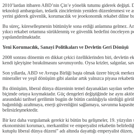
2010’lardan itibaren ABD’nin Çin’e yönelik tutumu giderek değişti. D
teknoloji ambargoları, tedarik zincirlerinin yeniden düzenlenmesi ve a
yerini giderek güvenlik, korumacılık ve jeoekonomik rekabet diline bır
Bu süreç, küreselleşmenin bütünüyle sona erdiği anlamına gelmez. Anc
yıkıcı rekabet ortamına sürüklenmiş ve güvenlik hedefini önceleyen poli
yapılandırılmaktadır.
Yeni Korumacılık, Sanayi Politikaları ve Devletin Geri Dönüşü
2008 sonrası dönemin en dikkat çekici özelliklerinden biri, devletin 
kendi işleyişine bırakılmasını savunuyordu. Oysa krizler, salgınlar, sa
Son yıllarda, ABD ve Avrupa Birliği başta olmak üzere birçok merkez ülke
mineraller ve yeşil dönüşüm gibi alanlar artık yalnızca piyasa rekabetin
Bu dönüşüm, liberal dünya düzeninin temel dayanakları sayılan serbest
biçimde ortaya koymaktadır. Güç dengeleri değiştiğinde ise aynı aktörl
arasındaki tarihsel gerilimin bugün de bütün canlılığıyla sürdüğü görülm
bağımlılığı azaltmaya, enerji güvenliğini sağlamaya, savunma kapasites
belirsizleşmektedir.
Bir kez daha vurgulamak gerekir ki bütün bu gelişmeler, 19. yüzyılın
ekonomisini korumacı, merkantilist ve emperyalist rekabetin belirled
kutuplu liberal dünya düzeni” adı altında dayattığı emperyalist düzen, s