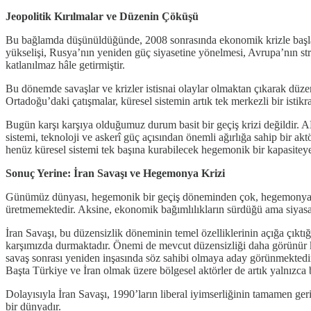
Jeopolitik Kırılmalar ve Düzenin Çöküşü
Bu bağlamda düşünüldüğünde, 2008 sonrasında ekonomik krizle başlayan
yükselişi, Rusya’nın yeniden güç siyasetine yönelmesi, Avrupa’nın str
katlanılmaz hâle getirmiştir.
Bu dönemde savaşlar ve krizler istisnai olaylar olmaktan çıkarak düzeni
Ortadoğu’daki çatışmalar, küresel sistemin artık tek merkezli bir istik
Bugün karşı karşıya olduğumuz durum basit bir geçiş krizi değildir. 
sistemi, teknoloji ve askerî güç açısından önemli ağırlığa sahip bir 
henüz küresel sistemi tek başına kurabilecek hegemonik bir kapasiteye 
Sonuç Yerine: İran Savaşı ve Hegemonya Krizi
Günümüz dünyası, hegemonik bir geçiş döneminden çok, hegemonya çöküş
üretmemektedir. Aksine, ekonomik bağımlılıkların sürdüğü ama siyasal gü
İran Savaşı, bu düzensizlik döneminin temel özelliklerinin açığa çıktığı
karşımızda durmaktadır. Önemi de mevcut düzensizliği daha görünür kı
savaş sonrası yeniden inşasında söz sahibi olmaya aday görünmektedir. 
Başta Türkiye ve İran olmak üzere bölgesel aktörler de artık yalnızca
Dolayısıyla İran Savaşı, 1990’ların liberal iyimserliğinin tamamen geri
bir dünyadır.