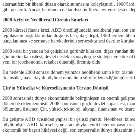
alternatifsiz bir liberal düzen olarak sunmasını kolaylaştırdı. 1990’la
gibi gösterdi. Ancak bu dönem de tarafsız bir liberal evrenselleşme de
2008 Krizi ve Neoliberal Düzenin Sınırları
2008 küresel finans krizi, ABD öncülüğündeki neoliberal yani son emper
regülasyon boşluklarından doğmuş bir çöküş değil, 1980’lerden itibare
parçalanması ve sermaye hareketlerinin serbestleşmesi üzerine kurulan 
2008 krizi bir yandan bu çelişkileri görünür kılarken, diğer yandan d
Çin üretim kapasitesi, devlet destekli sanayileşme stratejisi ve kürese
yeni bir jeoekonomik rekabet dinamiği üretmiş oldu.
Bu nedenle 2008 sonrası dönem yalnızca neoliberalizmin krizi olarak de
finansallaşmaya dayalı büyüme modelinin sürdürülemezliğini gösterir
Çin’in Yükselişi ve Küreselleşmenin Tersine Dönüşü
2008 sonrasında dünya ekonomisinde belirginleşen en önemli gelişmele
dönemde eklemlenmişti. 2008 sonrasında güçlü devlet kapasitesi, uzun va
bölümünü üstlenen Çin, yüksek teknoloji, altyapı, finansman ve ticaret 
Bu gelişme ABD açısından yapısal bir çelişki yarattı. Neoliberal küres
büyütmüştü. ABD, küreselleşme aracılığıyla kendi hegemonyasını yenid
ekonomik bir başarı hikâyesi değil, son emperyalist dünya düzeninin ke