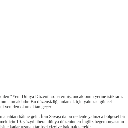
 edilen “Yeni Dünya Düzeni” sona ermiş; ancak onun yerine istikrarlı,
tanımlanmaktadır. Bu düzensizliği anlamak için yalnızca güncel
ini yeniden okumaktan geçer.
 anahtarı hâline gelir. İran Savaşı da bu nedenle yalnızca bölgesel bir
ilmek için 19. yüzyıl liberal dünya düzeninden İngiliz hegemonyasının
şine kadar uzanan tarihsel çizgiye bakmak gerekir.