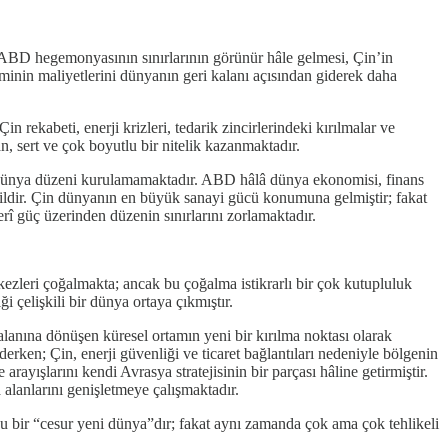
. ABD hegemonyasının sınırlarının görünür hâle gelmesi, Çin’in
zminin maliyetlerini dünyanın geri kalanı açısından giderek daha
 rekabeti, enerji krizleri, tedarik zincirlerindeki kırılmalar ve
n, sert ve çok boyutlu bir nitelik kazanmaktadır.
ir dünya düzeni kurulamamaktadır. ABD hâlâ dünya ekonomisi, finans
eğildir. Çin dünyanın en büyük sanayi gücü konumuna gelmiştir; fakat
rî güç üzerinden düzenin sınırlarını zorlamaktadır.
zleri çoğalmakta; ancak bu çoğalma istikrarlı bir çok kutupluluk
i çelişkili bir dünya ortaya çıkmıştır.
t alanına dönüşen küresel ortamın yeni bir kırılma noktası olarak
en; Çin, enerji güvenliği ve ticaret bağlantıları nedeniyle bölgenin
yışlarını kendi Avrasya stratejisinin bir parçası hâline getirmiştir.
alanlarını genişletmeye çalışmaktadır.
, bu bir “cesur yeni dünya”dır; fakat aynı zamanda çok ama çok tehlikeli