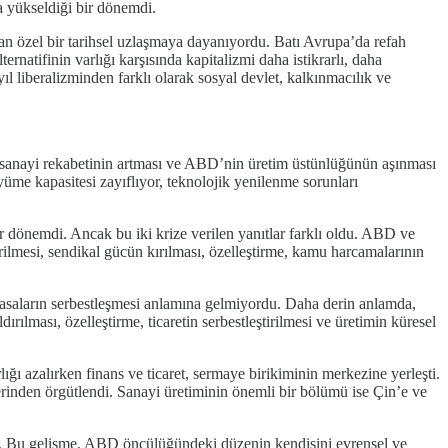
a yükseldiği bir dönemdi.
an özel bir tarihsel uzlaşmaya dayanıyordu. Batı Avrupa’da refah
rnatifinin varlığı karşısında kapitalizmi daha istikrarlı, daha
l liberalizminden farklı olarak sosyal devlet, kalkınmacılık ve
esi, sanayi rekabetinin artması ve ABD’nin üretim üstünlüğünün aşınması
üme kapasitesi zayıflıyor, teknolojik yenilenme sorunları
ir dönemdi. Ancak bu iki krize verilen yanıtlar farklı oldu. ABD ve
dirilmesi, sendikal gücün kırılması, özelleştirme, kamu harcamalarının
asaların serbestleşmesi anlamına gelmiyordu. Daha derin anlamda,
lması, özelleştirme, ticaretin serbestleştirilmesi ve üretimin küresel
ığı azalırken finans ve ticaret, sermaye birikiminin merkezine yerleşti.
üzerinden örgütlendi. Sanayi üretiminin önemli bir bölümü ise Çin’e ve
ldi. Bu gelişme, ABD öncülüğündeki düzenin kendisini evrensel ve