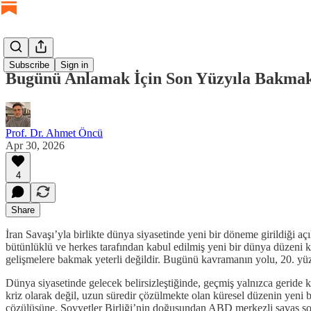
Subscribe
Sign in
Bugünü Anlamak İçin Son Yüzyıla Bakma
Prof. Dr. Ahmet Öncü
Apr 30, 2026
4
Share
İran Savaşı’yla birlikte dünya siyasetinde yeni bir döneme girildiği 
bütünlüklü ve herkes tarafından kabul edilmiş yeni bir dünya düzeni 
gelişmelere bakmak yeterli değildir. Bugünü kavramanın yolu, 20. y
Dünya siyasetinde gelecek belirsizleştiğinde, geçmiş yalnızca geride k
kriz olarak değil, uzun süredir çözülmekte olan küresel düzenin yeni 
çözülüşüne, Sovyetler Birliği’nin doğuşundan ABD merkezli savaş sonr