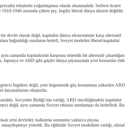
peryalist rekabetin yoğunlaşması olarak okunmalıdır. Serbest ticaret
e 1910-1940 arasında çöken şey, İngiliz liberal dünya düzeni değildir.
bir devlet olarak değil, kapitalist dünya ekonomisine karşı alternatif
ra bağımlılığı sınırlama hedefi, Sovyet modelini liberal-kapitalist
 aynı zamanda kapitalizmin karşısına sistemik bir alternatif çıkardığını
ya, Japonya ve ABD gibi güçler dünya piyasasında yeni konumlar elde
 bu görevi İngiltere değil, yeni hegemonik güç konumuna yükselen ABD
el dayanaklarını oluşturdu.
 kuruldu. Sovyetler Birliği’nin varlığı, ABD öncülüğündeki kapitalist
etmeyi değil, aynı zamanda Sovyet etkisini sınırlamayı da hedefledi. Bu
çıkan yeni devletler, kalkınma sorununu yalnızca piyasa
a sanayileşmeye yöneldi. Bu eğilimde Sovyet modelinin varlığı, ulusal