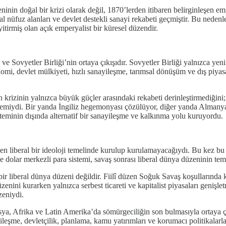
nin doğal bir krizi olarak değil, 1870’lerden itibaren belirginleşen em
 nüfuz alanları ve devlet destekli sanayi rekabeti geçmiştir. Bu nedenl
yitirmiş olan açık emperyalist bir küresel düzendir.
 Sovyetler Birliği’nin ortaya çıkışıdır. Sovyetler Birliği yalnızca yeni 
i, devlet mülkiyeti, hızlı sanayileşme, tarımsal dönüşüm ve dış piyasala
n krizinin yalnızca büyük güçler arasındaki rekabeti derinleştirmediğini;
dönemiydi. Bir yanda İngiliz hegemonyası çözülüyor, diğer yanda Alman
isteminin dışında alternatif bir sanayileşme ve kalkınma yolu kuruyordu.
iden liberal bir ideoloji temelinde kurulup kurulamayacağıydı. Bu kez
e dolar merkezli para sistemi, savaş sonrası liberal dünya düzeninin tem
 bir liberal dünya düzeni değildir. Fiilî düzen Soğuk Savaş koşullarında
enini kurarken yalnızca serbest ticareti ve kapitalist piyasaları genişl
zeniydi.
Asya, Afrika ve Latin Amerika’da sömürgeciliğin son bulmasıyla ortaya 
eşme, devletçilik, planlama, kamu yatırımları ve korumacı politikalarl