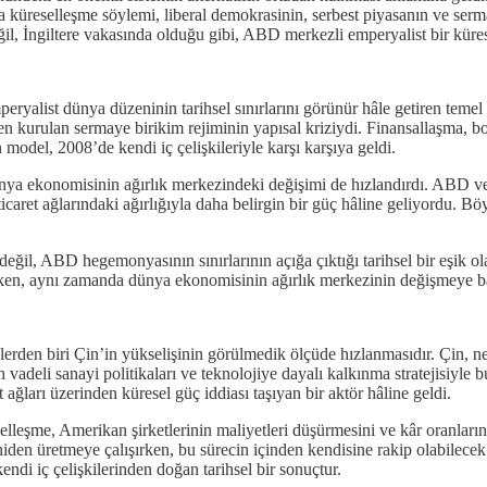
rda küreselleşme söylemi, liberal demokrasinin, serbest piyasanın ve ser
ğil, İngiltere vakasında olduğu gibi, ABD merkezli emperyalist bir küre
yalist dünya düzeninin tarihsel sınırlarını görünür hâle getiren temel k
n kurulan sermaye birikim rejiminin yapısal kriziydi. Finansallaşma, bo
model, 2008’de kendi iç çelişkileriyle karşı karşıya geldi.
ünya ekonomisinin ağırlık merkezindeki değişimi de hızlandırdı. ABD ve
l ticaret ağlarındaki ağırlığıyla daha belirgin bir güç hâline geliyordu.
ğil, ABD hegemonyasının sınırlarının açığa çıktığı tarihsel bir eşik ol
ken, aynı zamanda dünya ekonomisinin ağırlık merkezinin değişmeye ba
rden biri Çin’in yükselişinin görülmedik ölçüde hızlanmasıdır. Çin, ne
deli sanayi politikaları ve teknolojiye dayalı kalkınma stratejisiyle bu
ağları üzerinden küresel güç iddiası taşıyan bir aktör hâline geldi.
elleşme, Amerikan şirketlerinin maliyetleri düşürmesini ve kâr oranları
en üretmeye çalışırken, bu sürecin içinden kendisine rakip olabilecek
ndi iç çelişkilerinden doğan tarihsel bir sonuçtur.