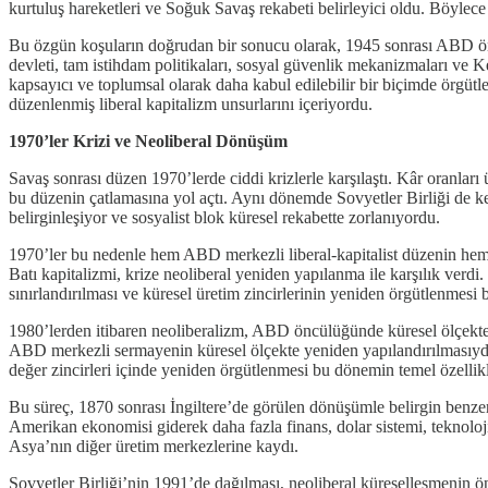
kurtuluş hareketleri ve Soğuk Savaş rekabeti belirleyici oldu. Böylec
Bu özgün koşuların doğrudan bir sonucu olarak, 1945 sonrası ABD öncü
devleti, tam istihdam politikaları, sosyal güvenlik mekanizmaları ve Ke
kapsayıcı ve toplumsal olarak daha kabul edilebilir bir biçimde örgütl
düzenlenmiş liberal kapitalizm unsurlarını içeriyordu.
1970’ler Krizi ve Neoliberal Dönüşüm
Savaş sonrası düzen 1970’lerde ciddi krizlerle karşılaştı. Kâr oranlar
bu düzenin çatlamasına yol açtı. Aynı dönemde Sovyetler Birliği de ke
belirginleşiyor ve sosyalist blok küresel rekabette zorlanıyordu.
1970’ler bu nedenle hem ABD merkezli liberal-kapitalist düzenin hem de
Batı kapitalizmi, krize neoliberal yeniden yapılanma ile karşılık verdi
sınırlandırılması ve küresel üretim zincirlerinin yeniden örgütlenmesi 
1980’lerden itibaren neoliberalizm, ABD öncülüğünde küresel ölçekte
ABD merkezli sermayenin küresel ölçekte yeniden yapılandırılmasıydı. F
değer zincirleri içinde yeniden örgütlenmesi bu dönemin temel özellikl
Bu süreç, 1870 sonrası İngiltere’de görülen dönüşümle belirgin benzerli
Amerikan ekonomisi giderek daha fazla finans, dolar sistemi, teknoloji,
Asya’nın diğer üretim merkezlerine kaydı.
Sovyetler Birliği’nin 1991’de dağılması, neoliberal küreselleşmenin 