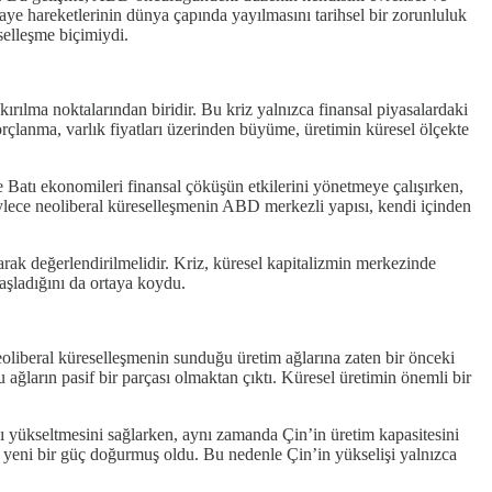
maye hareketlerinin dünya çapında yayılmasını tarihsel bir zorunluluk
selleşme biçimiydi.
ırılma noktalarından biridir. Bu kriz yalnızca finansal piyasalardaki
rçlanma, varlık fiyatları üzerinden büyüme, üretimin küresel ölçekte
 Batı ekonomileri finansal çöküşün etkilerini yönetmeye çalışırken,
 Böylece neoliberal küreselleşmenin ABD merkezli yapısı, kendi içinden
arak değerlendirilmelidir. Kriz, küresel kapitalizmin merkezinde
şladığını da ortaya koydu.
oliberal küreselleşmenin sunduğu üretim ağlarına zaten bir önceki
 ağların pasif bir parçası olmaktan çıktı. Küresel üretimin önemli bir
nı yükseltmesini sağlarken, aynı zamanda Çin’in üretim kapasitesini
 yeni bir güç doğurmuş oldu. Bu nedenle Çin’in yükselişi yalnızca