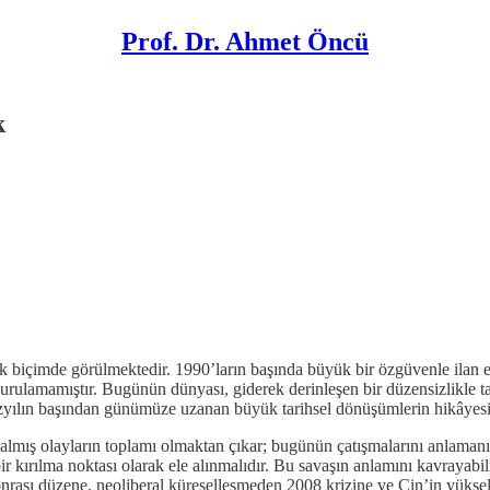
Prof. Dr. Ahmet Öncü
k
açık biçimde görülmektedir. 1990’ların başında büyük bir özgüvenle ilan
kurulamamıştır. Bugünün dünyası, giderek derinleşen bir düzensizlikle 
üzyılın başından günümüze uzanan büyük tarihsel dönüşümlerin hikâyes
almış olayların toplamı olmaktan çıkar; bugünün çatışmalarını anlamanın
bir kırılma noktası olarak ele alınmalıdır. Bu savaşın anlamını kavrayab
ası düzene, neoliberal küreselleşmeden 2008 krizine ve Çin’in yükseli