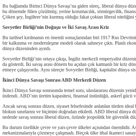
Bu bağlamda Birinci Dünya Savaşı’na giden süreç, liberal dünya düzeni
bu dönemde fiilen çözülmüş; yerine korumacılık, sömürgecilik, finansal
Çöken şey, İngiltere’nin kurmuş olduğu fakat çoktan liberal niteliğini 
Sovyetler Birliği’nin Doğuşu ve İki Savaş Arası Kriz
Bu tarihsel kırılmanın en önemli sonuçlarından biri 1917 Rus Devrimi ve
bir kalkınma ve modernleşme modeli olarak sahneye çıktı. Planlı ekonom
dünya düzeninden ayırdı.
Sovyetler Birliği’nin ortaya çıkışı, İngiliz merkezli emperyalist düzeni
da gösterdi. İki savaş arası dönem bu açıdan çok katmanlı bir kriz 
etmeye çalışıyordu. Aynı süreçte Sovyetler Birliği, kapitalist dünya s
İkinci Dünya Savaşı Sonrası ABD Merkezli Düzen
İkinci Dünya Savaşı sonrasında temel soru, uluslararası düzenin yen
üstlendi. ABD’nin üretim kapasitesi, finansal üstünlüğü, askerî gücü v
Ancak savaş sonrası düzen, siyaset felsefesinde anlatılan türden ideal
blokun sınırlarını ve biçimini doğrudan etkiledi. ABD liberal dünya düz
nedenle savaş sonrası liberal düzen, özünde jeopolitik bir güvenlik dü
Bu durum özellikle çevre ve yarı-çevre ülkeler açısından önemlidir. 
mekanizmalarıyla çözmeye çalışmadı. Birçok ülke ithal ikameci sanayil