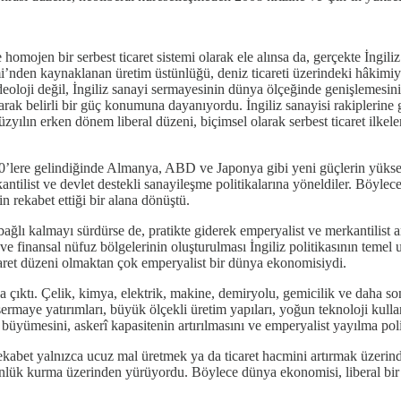
homojen bir serbest ticaret sistemi olarak ele alınsa da, gerçekte İngil
mi’nden kaynaklanan üretim üstünlüğü, deniz ticareti üzerindeki hâkimiy
ideoloji değil, İngiliz sanayi sermayesinin dünya ölçeğinde genişlemes
l olarak belirli bir güç konumuna dayanıyordu. İngiliz sanayisi rakiplerin
üzyılın erken dönem liberal düzeni, biçimsel olarak serbest ticaret ilkel
ere gelindiğinde Almanya, ABD ve Japonya gibi yeni güçlerin yükselişi
ntilist ve devlet destekli sanayileşme politikalarına yöneldiler. Böylec
n rekabet ettiği bir alana dönüştü.
ağlı kalmayı sürdürse de, pratikte giderek emperyalist ve merkantilist ar
 finansal nüfuz bölgelerinin oluşturulması İngiliz politikasının temel u
icaret düzeni olmaktan çok emperyalist bir dünya ekonomisiydi.
ktı. Çelik, kimya, elektrik, makine, demiryolu, gemicilik ve daha sonr
 sermaye yatırımları, büyük ölçekli üretim yapıları, yoğun teknoloji kull
büyümesini, askerî kapasitenin artırılmasını ve emperyalist yayılma poli
kabet yalnızca ucuz mal üretmek ya da ticaret hacmini artırmak üzerinde
stünlük kurma üzerinden yürüyordu. Böylece dünya ekonomisi, liberal bi