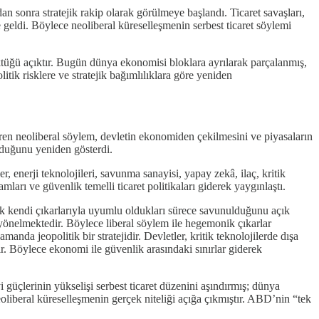
sonra stratejik rakip olarak görülmeye başlandı. Ticaret savaşları,
 geldi. Böylece neoliberal küreselleşmenin serbest ticaret söylemi
tüğü açıktır. Bugün dünya ekonomisi bloklara ayrılarak parçalanmış,
tik risklere ve stratejik bağımlılıklara göre yeniden
aren neoliberal söylem, devletin ekonomiden çekilmesini ve piyasaların
olduğunu yeniden gösterdi.
, enerji teknolojileri, savunma sanayisi, yapay zekâ, ilaç, kritik
ları ve güvenlik temelli ticaret politikaları giderek yaygınlaştı.
cak kendi çıkarlarıyla uyumlu oldukları sürece savunulduğunu açık
 yönelmektedir. Böylece liberal söylem ile hegemonik çıkarlar
nda jeopolitik bir stratejidir. Devletler, kritik teknolojilerde dışa
r. Böylece ekonomi ile güvenlik arasındaki sınırlar giderek
üçlerinin yükselişi serbest ticaret düzenini aşındırmış; dünya
liberal küreselleşmenin gerçek niteliği açığa çıkmıştır. ABD’nin “tek