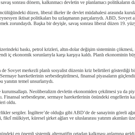
e savaş sonrası dönem, kalkınmacı devletin ve planlamacı politikaların d
lüğündeki düzen, liberal ilkeler ile devlet müdahalesi arasında kurul
ynesyen iktisat politikaları bu uzlaşmanın parçalarıydı. ABD, Sovyet alte
emek zorundaydı. Başka bir deyişle, savaş sonrası liberal düzen 19. yüzyı
ı üzerindeki baskı, petrol krizleri, altın-dolar değişim sisteminin çökm
ndi iç ekonomik sorunlarıyla karşı karşıya kaldı. Planlı ekonominin büy
 Sovyet merkezli planlı sosyalist düzenin kriz belirtileri gösterdiği b
. Sermaye hareketlerinin serbestleştirilmesi, finansal piyasaların güçlen
bu yanıtın temel unsurlarıydı.
 kurumsallaştı. Neoliberalizm devletin ekonomiden çekilmesi ya da piy
inansal serbestleşme, sermaye hareketlerinin önündeki engellerin kaldırı
eri oldu.
kler sergiler. İngiltere’de olduğu gibi ABD’de de sanayinin göreli ağırl
 fikrî mülkiyet, küresel şirket ağları ve uluslararası yatırım akımları 
önündeki en önemli sistemik alternatifin ortadan kalkması anlamına ge