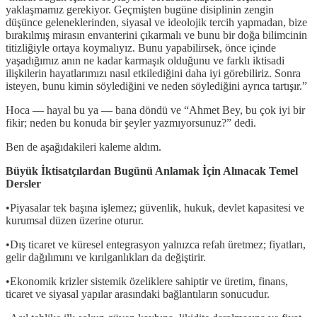
yaklaşmamız gerekiyor. Geçmişten bugüne disiplinin zengin
düşünce geleneklerinden, siyasal ve ideolojik tercih yapmadan, bize
bırakılmış mirasın envanterini çıkarmalı ve bunu bir doğa bilimcinin
titizliğiyle ortaya koymalıyız. Bunu yapabilirsek, önce içinde
yaşadığımız anın ne kadar karmaşık olduğunu ve farklı iktisadi
ilişkilerin hayatlarımızı nasıl etkilediğini daha iyi görebiliriz. Sonra
isteyen, bunu kimin söylediğini ve neden söylediğini ayrıca tartışır.”
Hoca — hayal bu ya — bana döndü ve “Ahmet Bey, bu çok iyi bir
fikir; neden bu konuda bir şeyler yazmıyorsunuz?” dedi.
Ben de aşağıdakileri kaleme aldım.
Büyük İktisatçılardan Bugünü Anlamak İçin Alınacak Temel
Dersler
•Piyasalar tek başına işlemez; güvenlik, hukuk, devlet kapasitesi ve
kurumsal düzen üzerine oturur.
•Dış ticaret ve küresel entegrasyon yalnızca refah üretmez; fiyatları,
gelir dağılımını ve kırılganlıkları da değiştirir.
•Ekonomik krizler sistemik özeliklere sahiptir ve üretim, finans,
ticaret ve siyasal yapılar arasındaki bağlantıların sonucudur.