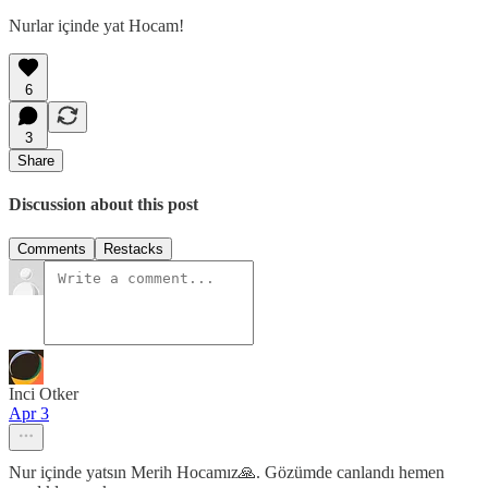
Nurlar içinde yat Hocam!
6
3
Share
Discussion about this post
Comments
Restacks
Inci Otker
Apr 3
Nur içinde yatsın Merih Hocamız🙏. Gözümde canlandı hemen