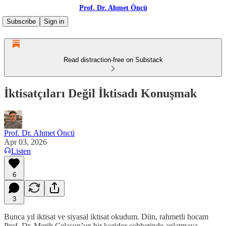
Prof. Dr. Ahmet Öncü
Subscribe
Sign in
Read distraction-free on Substack
İktisatçıları Değil İktisadı Konuşmak
Prof. Dr. Ahmet Öncü
Apr 03, 2026
Listen
6
3
Bunca yıl iktisat ve siyasal iktisat okudum. Dün, rahmetli hocam
Prof. Dr. Merih Celasun’un bir koridor sohbetinde anlatmaya