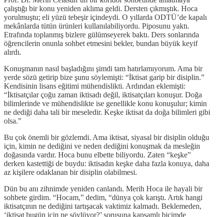
çalıştığı bir konu yeniden aklıma geldi. Dersten çıkmıştık. Hoca
yorulmuştu; eli yüzü tebeşir içindeydi. O yıllarda ODTÜ’de kapalı
mekânlarda tütün ürünleri kullanılabiliyordu. Piposunu yaktı.
Etrafında toplanmış bizlere gülümseyerek baktı. Ders sonlarında
öğrencilerin onunla sohbet etmesini bekler, bundan büyük keyif
alırdı.
Konuşmanın nasıl başladığını şimdi tam hatırlamıyorum. Ama bir
yerde sözü getirip bize şunu söylemişti: “İktisat garip bir disiplin.”
Kendisinin lisans eğitimi mühendislikti. Ardından eklemişti:
“İktisatçılar çoğu zaman iktisadı değil, iktisatçıları konuşur. Doğa
bilimlerinde ve mühendislikte ise genellikle konu konuşulur; kimin
ne dediği daha tali bir meseledir. Keşke iktisat da doğa bilimleri gibi
olsa.”
Bu çok önemli bir gözlemdi. Ama iktisat, siyasal bir disiplin olduğu
için, kimin ne dediğini ve neden dediğini konuşmak da mesleğin
doğasında vardır. Hoca bunu elbette biliyordu. Zaten “keşke”
derken kastettiği de buydu: iktisadın keşke daha fazla konuya, daha
az kişilere odaklanan bir disiplin olabilmesi.
Dün bu anı zihnimde yeniden canlandı. Merih Hoca ile hayali bir
sohbete girdim. “Hocam,” dedim, “dünya çok karıştı. Artık hangi
iktisatçının ne dediğini tartışacak vaktimiz kalmadı. Beklemeden,
‘iktisat bugün için ne söylüyor?’ sorusuna kapsamlı biçimde