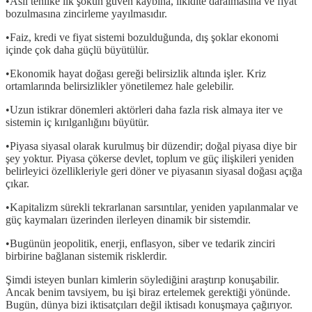
•Asıl tehlike ilk şokun güven kaybına, likidite daralmasına ve fiyat
bozulmasına zincirleme yayılmasıdır.
•Faiz, kredi ve fiyat sistemi bozulduğunda, dış şoklar ekonomi
içinde çok daha güçlü büyütülür.
•Ekonomik hayat doğası gereği belirsizlik altında işler. Kriz
ortamlarında belirsizlikler yönetilemez hale gelebilir.
•Uzun istikrar dönemleri aktörleri daha fazla risk almaya iter ve
sistemin iç kırılganlığını büyütür.
•Piyasa siyasal olarak kurulmuş bir düzendir; doğal piyasa diye bir
şey yoktur. Piyasa çökerse devlet, toplum ve güç ilişkileri yeniden
belirleyici özellikleriyle geri döner ve piyasanın siyasal doğası açığa
çıkar.
•Kapitalizm sürekli tekrarlanan sarsıntılar, yeniden yapılanmalar ve
güç kaymaları üzerinden ilerleyen dinamik bir sistemdir.
•Bugünün jeopolitik, enerji, enflasyon, siber ve tedarik zinciri
birbirine bağlanan sistemik risklerdir.
Şimdi isteyen bunları kimlerin söylediğini araştırıp konuşabilir.
Ancak benim tavsiyem, bu işi biraz ertelemek gerektiği yönünde.
Bugün, dünya bizi iktisatçıları değil iktisadı konuşmaya çağırıyor.