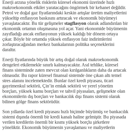
Enerji arzına yönelik risklerin küresel ekonomi üzerinde hızlı
makroekonomik etkiler yaratacağını öngörmek bir kehanet değildir.
Petrol ve doğal gaz fiyatlarındaki keskin artışlar üretim maliyetlerini
yükseltip enflasyon baskısını artıracak ve ekonomik büyümeyi
yavaşlatacaktır. Bu tür gelişmeler
stagflasyon
olarak adlandırılan bir
ekonomik ortamın oluşmasına yol açar. Yani ekonomide büyümenin
zayıfladığı ancak enflasyonun yüksek kaldığı bir dönem ortaya
çıkar. Böyle bir ortamda yüksek enflasyon faiz indirimlerini
zorlaştıracağından merkez bankalarının politika seçeneklerini
daraltır.
Enerji fiyatlarında büyük bir artış doğal olarak makroekonomik
dengeleri etkilemekle sınırlı kalmayacaktır. Asıl tehlike, küresel
finans sisteminde zaten mevcut olan kırılganlıkların daha da artacak
olmasıdır. Bu rapor küresel finansal sistemde öne çıkan altı temel
stres alanını incelemektedir. Bunlar özel kredi piyasası, ticari
gayrimenkul sektörü, Çin’in emlak sektörü ve yerel yönetim
borçları, yüksek kamu borçları ve tahvil piyasaları, gelişmekte olan
ekonomilerin dış borçları ve bankacılık dışı finans sistemi olarak
bilinen gölge finans sektörüdür.
Son yıllarda özel kredi piyasası hızlı biçimde büyümüş ve bankacılık
sistemi dışında önemli bir kredi kanalı haline gelmiştir. Bu piyasada
verilen kredilerin önemli bir kısmı yüksek borçlu şirketlere
yöneliktir. Ekonomik büyümenin yavaşlaması ve maliyetlerin