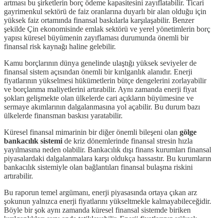
artması bu şirketlerin borç ödeme kapasitesini zayıflatabilir. Ticari
gayrimenkul sektörü de faiz oranlarına duyarlı bir alan olduğu için
yüksek faiz ortamında finansal baskılarla karşılaşabilir. Benzer
şekilde Çin ekonomisinde emlak sektörü ve yerel yönetimlerin borç
yapısı küresel büyümenin zayıflaması durumunda önemli bir
finansal risk kaynağı haline gelebilir.
Kamu borçlarının dünya genelinde ulaştığı yüksek seviyeler de
finansal sistem açısından önemli bir kırılganlık alanıdır. Enerji
fiyatlarının yükselmesi hükümetlerin bütçe dengelerini zorlayabilir
ve borçlanma maliyetlerini artırabilir. Aynı zamanda enerji fiyat
şokları gelişmekte olan ülkelerde cari açıkların büyümesine ve
sermaye akımlarının dalgalanmasına yol açabilir. Bu durum bazı
ülkelerde finansman baskısı yaratabilir.
Küresel finansal mimarinin bir diğer önemli bileşeni olan
gölge
bankacılık sistemi
de kriz dönemlerinde finansal stresin hızla
yayılmasına neden olabilir. Bankacılık dışı finans kurumları finansal
piyasalardaki dalgalanmalara karşı oldukça hassastır. Bu kurumların
bankacılık sistemiyle olan bağlantıları finansal bulaşma riskini
artırabilir.
Bu raporun temel argümanı, enerji piyasasında ortaya çıkan arz
şokunun yalnızca enerji fiyatlarını yükseltmekle kalmayabileceğidir.
Böyle bir şok aynı zamanda küresel finansal sistemde biriken