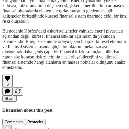
kırılganlıkları aynı anda tetikleyebilir. Enerji fiyatlarının yüksek
kalması, faiz oranlarının düşmemesi, şirket temerrütlerinin artması ve
finansal piyasalarda riskten kaçış davranışının güçlenmesi gibi
gelişmeler birleştiğinde küresel finansal sistem üzerinde ciddi bir kriz
riski oluşabilir.
Bu nedenle Körfez’deki askeri gelişmeler yalnızca enerji piyasaları
açısından değil, küresel finansal istikrar açısından da yakından
izlenmelidir. Enerji sisteminde ortaya çıkan bir şok, küresel ekonomi
ve finansal sistem arasında güçlü bir aktarım mekanizması
oluşturarak daha geniş çaplı bir finansal krizle sonuçlanabilir. Bu
rapor, söz konusu risk zincirinin nasıl oluşabileceğini ve küresel
finansal sistemde hangi alanların en hassas noktalar olduğunu analiz
etmektedir.
3
Share
Discussion about this post
Comments
Restacks