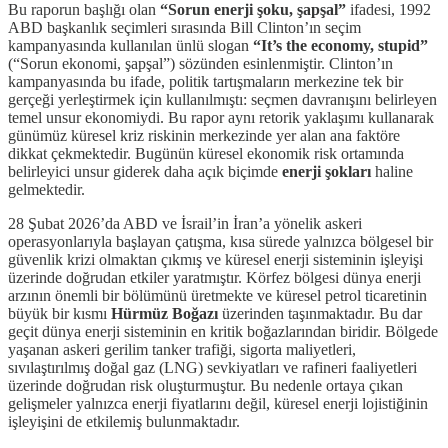
Bu raporun başlığı olan
“Sorun enerji şoku, şapşal”
ifadesi, 1992
ABD başkanlık seçimleri sırasında Bill Clinton’ın seçim
kampanyasında kullanılan ünlü slogan
“It’s the economy, stupid”
(“Sorun ekonomi, şapşal”) sözünden esinlenmiştir. Clinton’ın
kampanyasında bu ifade, politik tartışmaların merkezine tek bir
gerçeği yerleştirmek için kullanılmıştı: seçmen davranışını belirleyen
temel unsur ekonomiydi. Bu rapor aynı retorik yaklaşımı kullanarak
günümüz küresel kriz riskinin merkezinde yer alan ana faktöre
dikkat çekmektedir. Bugünün küresel ekonomik risk ortamında
belirleyici unsur giderek daha açık biçimde
enerji şokları
haline
gelmektedir.
28 Şubat 2026’da ABD ve İsrail’in İran’a yönelik askeri
operasyonlarıyla başlayan çatışma, kısa sürede yalnızca bölgesel bir
güvenlik krizi olmaktan çıkmış ve küresel enerji sisteminin işleyişi
üzerinde doğrudan etkiler yaratmıştır. Körfez bölgesi dünya enerji
arzının önemli bir bölümünü üretmekte ve küresel petrol ticaretinin
büyük bir kısmı
Hürmüz Boğazı
üzerinden taşınmaktadır. Bu dar
geçit dünya enerji sisteminin en kritik boğazlarından biridir. Bölgede
yaşanan askeri gerilim tanker trafiği, sigorta maliyetleri,
sıvılaştırılmış doğal gaz (LNG) sevkiyatları ve rafineri faaliyetleri
üzerinde doğrudan risk oluşturmuştur. Bu nedenle ortaya çıkan
gelişmeler yalnızca enerji fiyatlarını değil, küresel enerji lojistiğinin
işleyişini de etkilemiş bulunmaktadır.